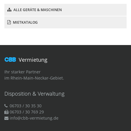
ALLE GERÄTE & MASCHINEN
MIETKATALOG
CBB
Vermietung
Ihr starker Partner
im Rhein-Main-Neckar-Gebiet.
Disposition & Verwaltung
06703 / 30 35 30
06703 / 30 769 29
info@cbb-vermietung.de