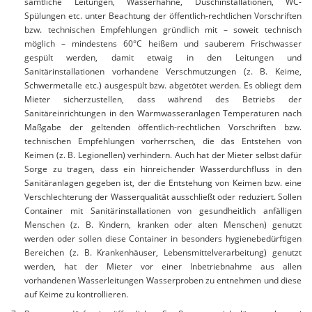
sämtliche Leitungen, Wasserhähne, Duschinstallationen, WC-
Spülungen etc. unter Beachtung der öffentlich-rechtlichen Vorschriften
bzw. technischen Empfehlungen gründlich mit – soweit technisch
möglich – mindestens 60°C heißem und sauberem Frischwasser
gespült werden, damit etwaig in den Leitungen und
Sanitärinstallationen vorhandene Verschmutzungen (z. B. Keime,
Schwermetalle etc.) ausgespült bzw. abgetötet werden. Es obliegt dem
Mieter sicherzustellen, dass während des Betriebs der
Sanitäreinrichtungen in den Warmwasseranlagen Temperaturen nach
Maßgabe der geltenden öffentlich-rechtlichen Vorschriften bzw.
technischen Empfehlungen vorherrschen, die das Entstehen von
Keimen (z. B. Legionellen) verhindern. Auch hat der Mieter selbst dafür
Sorge zu tragen, dass ein hinreichender Wasserdurchfluss in den
Sanitäranlagen gegeben ist, der die Entstehung von Keimen bzw. eine
Verschlechterung der Wasserqualität ausschließt oder reduziert. Sollen
Container mit Sanitärinstallationen von gesundheitlich anfälligen
Menschen (z. B. Kindern, kranken oder alten Menschen) genutzt
werden oder sollen diese Container in besonders hygienebedürftigen
Bereichen (z. B. Krankenhäuser, Lebensmittelverarbeitung) genutzt
werden, hat der Mieter vor einer Inbetriebnahme aus allen
vorhandenen Wasserleitungen Wasserproben zu entnehmen und diese
auf Keime zu kontrollieren.