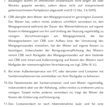
Bauwagen dürfen im öffentlichen Straßenraum nicht länger als zwei
Wochen geparkt werden, sofern diese nicht auf entsprechend
gekennzeichneten Parkplätzen abgestellt sind (§ 12 Abs. 3 b StVO).
CBB übergibt dem Mieter den Mietgegenstand im gereinigten Zustand.
Der Mieter hat, sofern nichts anderes schriftlich vereinbart ist, den
Mietgegenstand während der Dauer des Mietverhältnisses auf eigene
Kosten in Abhängigkeit von Art und Umfang der Nutzung regelmäßig zu
reinigen. Verschmutzungen am Mietgegenstand, die bei
Montagearbeiten von CBB zum Aufbau bzw. der Umsetzung des
Mietgegenstandes entstehen, hat der Mieter auf eigene Kosten zu
beseitigen. Unbeschadet der Reinigungsverpflichtung des Mieters
nimmt CBB nach Rückgabe des Mietgegenstandes auf dem Gelände
von CBB eine Innen-und Außenreinigung auf Kosten des Mieters nach
Maßgabe der mietvertraglichen Vereinbarung vor (vgl. Ziffer III. 4.).
Bei einer Außentemperatur von 0°C oder darunter sind Container mit
Sanitärinstallationen bis unmittelbar vor ihrer Rückgabe zu beheizen.
Die Fäkalientanks der Sanitärcontainer sind vom Mieter regelmäßig,
insbesondere aber vor der Abholung, selbst restlos zu entleeren und zu
reinigen. Soweit nichts anderes vereinbart ist, trägt der Mieter die
Kosten der Entleerung und Entsorgung.
Das Containerdach ist nach Inbetriebnahme laub- und für eine