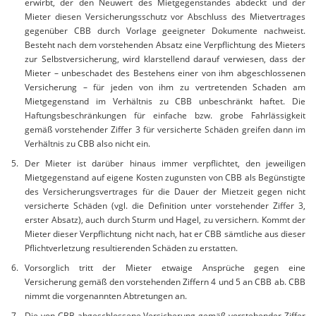
erwirbt, der den Neuwert des Mietgegenstandes abdeckt und der
Mieter diesen Versicherungsschutz vor Abschluss des Mietvertrages
gegenüber CBB durch Vorlage geeigneter Dokumente nachweist.
Besteht nach dem vorstehenden Absatz eine Verpflichtung des Mieters
zur Selbstversicherung, wird klarstellend darauf verwiesen, dass der
Mieter – unbeschadet des Bestehens einer von ihm abgeschlossenen
Versicherung – für jeden von ihm zu vertretenden Schaden am
Mietgegenstand im Verhältnis zu CBB unbeschränkt haftet. Die
Haftungsbeschränkungen für einfache bzw. grobe Fahrlässigkeit
gemäß vorstehender Ziffer 3 für versicherte Schäden greifen dann im
Verhältnis zu CBB also nicht ein.
Der Mieter ist darüber hinaus immer verpflichtet, den jeweiligen
Mietgegenstand auf eigene Kosten zugunsten von CBB als Begünstigte
des Versicherungsvertrages für die Dauer der Mietzeit gegen nicht
versicherte Schäden (vgl. die Definition unter vorstehender Ziffer 3,
erster Absatz), auch durch Sturm und Hagel, zu versichern. Kommt der
Mieter dieser Verpflichtung nicht nach, hat er CBB sämtliche aus dieser
Pflichtverletzung resultierenden Schäden zu erstatten.
Vorsorglich tritt der Mieter etwaige Ansprüche gegen eine
Versicherung gemäß den vorstehenden Ziffern 4 und 5 an CBB ab. CBB
nimmt die vorgenannten Abtretungen an.
Die von CBB abgeschlossene Versicherung gemäß vorstehender Ziffer