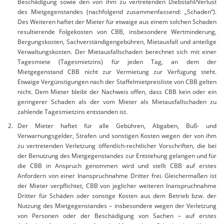
Beschädigung sowie den von ihm zu vertretenden Diebstahl/Verlust
des Mietgegenstandes (nachfolgend zusammenfassend: „Schaden“).
Des Weiteren haftet der Mieter für etwaige aus einem solchen Schaden
resultierende Folgekosten von CBB, insbesondere Wertminderung,
Bergungskosten, Sachverständigengebühren, Mietausfall und anteilige
Verwaltungskosten. Der Mietausfallschaden berechnet sich mit einer
Tagesmiete (Tagesmietzins) für jeden Tag, an dem der
Mietgegenstand CBB nicht zur Vermietung zur Verfügung steht.
Etwaige Vergünstigungen nach der Staffelmietpreisliste von CBB gelten
nicht. Dem Mieter bleibt der Nachweis offen, dass CBB kein oder ein
geringerer Schaden als der vom Mieter als Mietausfallschaden zu
zahlende Tagesmietzins entstanden ist.
Der Mieter haftet für alle Gebühren, Abgaben, Buß- und
Verwarnungsgelder, Strafen und sonstigen Kosten wegen der von ihm
zu vertretenden Verletzung öffentlich-rechtlicher Vorschriften, die bei
der Benutzung des Mietgegenstandes zur Entstehung gelangen und für
die CBB in Anspruch genommen wird und stellt CBB auf erstes
Anfordern von einer Inanspruchnahme Dritter frei. Gleichermaßen ist
der Mieter verpflichtet, CBB von jeglicher weiteren Inanspruchnahme
Dritter für Schäden oder sonstige Kosten aus dem Betrieb bzw. der
Nutzung des Mietgegenstandes – insbesondere wegen der Verletzung
von Personen oder der Beschädigung von Sachen – auf erstes