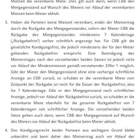
Mietzeit die vereinbarte Miete. Dies gilt auch dann, wenn CBB den
Mietgegenstand auf Wunsch des Mieters vor Ablauf der vereinbarten
Mietzeit beim Mieter abholt.
Haben die Parteien keine Mietzeit vereinbart, endet der Mietvertrag
durch die Rückgabe des Mietgegenstandes, sofern der Mieter CBB die
Rückgabe des Mietgegenstandes mindestens 7 Kalendertage
(„Rückgabefrist“) vorher schriftlich angezeigt hat. Für CBB gilt die
gesetzliche Kündigungsfrist, die jedoch mindestens der für den Mieter
geltenden Rückgabefrist entspricht. Eine Beendigung des
Mietvertrages nach den vorstehenden beiden Sätzen ist jedoch nicht
vor Ablauf der Mindestmietzeit gemäß vorstehender Ziffer 1 möglich.
Gibt der Mieter den Mietgegenstand ohne eine vorherige schriftliche
Anzeige an CBB zurück, so schuldet er die vereinbarte Miete vom
Zeitpunkt der Rückgabe an noch für die Dauer der Rückgabefrist, also
für 7 Kalendertage. Gibt er den Mietgegenstand nach schriftlicher
Anzeige, jedoch vor Ablauf der Rückgabefrist zurück, so schuldet er die
vereinbarte Miete ebenfalls für die gesamte Rückgabefrist von 7
Kalendertagen seit schriftlicher Anzeige. Die vorstehenden beiden
Sätze gelten auch dann, wenn CBB den Mietgegenstand auf Wunsch
des Mieters vor Ablauf der Rückgabefrist beim Mieter abholt.
Das Kündigungsrecht beider Parteien aus wichtigem Grund bleibt
unberührt und kann daher den Mietvertrag auch vor Ablauf der